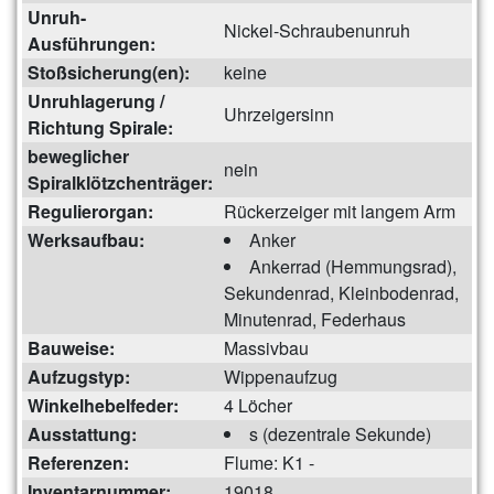
Unruh-
Nickel-Schraubenunruh
Ausführungen:
Stoßsicherung(en):
keine
Unruhlagerung /
Uhrzeigersinn
Richtung Spirale:
beweglicher
nein
Spiralklötzchenträger:
Regulierorgan:
Rückerzeiger mit langem Arm
Werksaufbau:
Anker
Ankerrad (Hemmungsrad),
Sekundenrad, Kleinbodenrad,
Minutenrad, Federhaus
Bauweise:
Massivbau
Aufzugstyp:
Wippenaufzug
Winkelhebelfeder:
4 Löcher
Ausstattung:
s (dezentrale Sekunde)
Referenzen:
Flume: K1 -
Inventarnummer:
19018