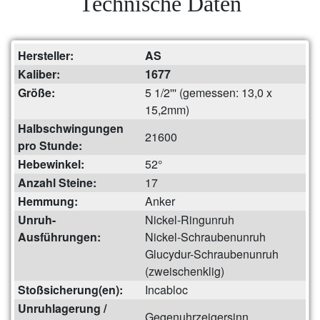
Technische Daten
Hersteller:
AS
Kaliber:
1677
Größe:
5 1/2''' (gemessen: 13,0 x
15,2mm)
Halbschwingungen
21600
pro Stunde:
Hebewinkel:
52°
Anzahl Steine:
17
Hemmung:
Anker
Unruh-
Nickel-Ringunruh
Ausführungen:
Nickel-Schraubenunruh
Glucydur-Schraubenunruh
(zweischenklig)
Stoßsicherung(en):
Incabloc
Unruhlagerung /
Gegenuhrzeigersinn