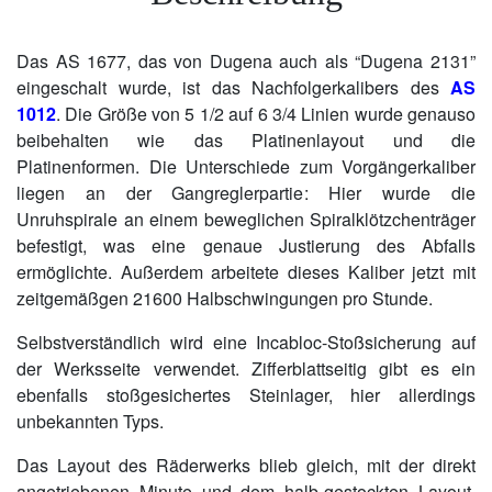
Das AS 1677, das von Dugena auch als “Dugena 2131”
eingeschalt wurde, ist das Nachfolgerkalibers des
AS
1012
. Die Größe von 5 1/2 auf 6 3/4 Linien wurde genauso
beibehalten wie das Platinenlayout und die
Platinenformen. Die Unterschiede zum Vorgängerkaliber
liegen an der Gangreglerpartie: Hier wurde die
Unruhspirale an einem beweglichen Spiralklötzchenträger
befestigt, was eine genaue Justierung des Abfalls
ermöglichte. Außerdem arbeitete dieses Kaliber jetzt mit
zeitgemäßgen 21600 Halbschwingungen pro Stunde.
Selbstverständlich wird eine Incabloc-Stoßsicherung auf
der Werksseite verwendet. Zifferblattseitig gibt es ein
ebenfalls stoßgesichertes Steinlager, hier allerdings
unbekannten Typs.
Das Layout des Räderwerks blieb gleich, mit der direkt
angetriebenen Minute und dem halb-gestockten Layout,