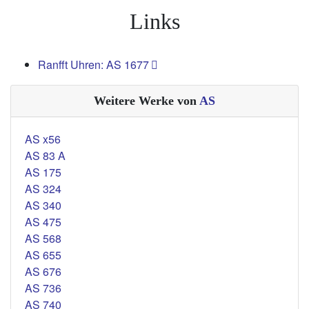
Links
Ranfft Uhren: AS 1677
Weitere Werke von
AS
AS x56
AS 83 A
AS 175
AS 324
AS 340
AS 475
AS 568
AS 655
AS 676
AS 736
AS 740