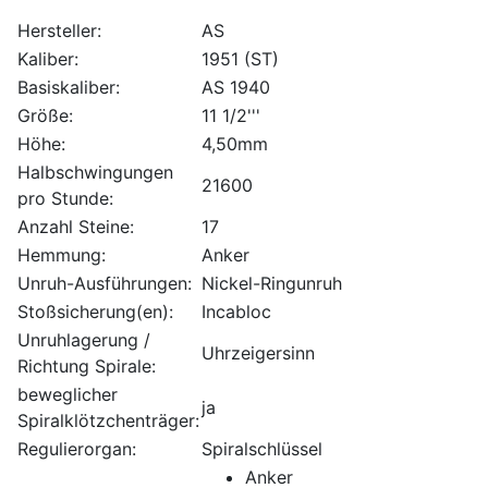
Hersteller:
AS
Kaliber:
1951 (ST)
Basiskaliber:
AS 1940
Größe:
11 1/2'''
Höhe:
4,50mm
Halbschwingungen
21600
pro Stunde:
Anzahl Steine:
17
Hemmung:
Anker
Unruh-Ausführungen:
Nickel-Ringunruh
Stoßsicherung(en):
Incabloc
Unruhlagerung /
Uhrzeigersinn
Richtung Spirale:
beweglicher
ja
Spiralklötzchenträger:
Regulierorgan:
Spiralschlüssel
Anker