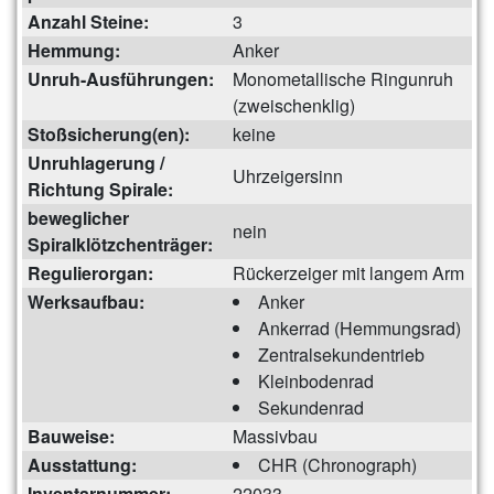
Anzahl Steine:
3
Hemmung:
Anker
Unruh-Ausführungen:
Monometallische Ringunruh
(zweischenklig)
Stoßsicherung(en):
keine
Unruhlagerung /
Uhrzeigersinn
Richtung Spirale:
beweglicher
nein
Spiralklötzchenträger:
Regulierorgan:
Rückerzeiger mit langem Arm
Werksaufbau:
Anker
Ankerrad (Hemmungsrad)
Zentralsekundentrieb
Kleinbodenrad
Sekundenrad
Bauweise:
Massivbau
Ausstattung:
CHR (Chronograph)
Inventarnummer:
22033