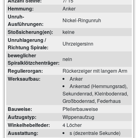
Anzahl Steine:
7/ 15
Hemmung:
Anker
Unruh-
Nickel-Ringunruh
Ausführungen:
Stoßsicherung(en):
keine
Unruhlagerung /
Uhrzeigersinn
Richtung Spirale:
beweglicher
nein
Spiralklötzchenträger:
Regulierorgan:
Rückerzeiger mit langem Arm
Werksaufbau:
Anker
Ankerrad (Hemmungsrad),
Sekundenrad, Kleinbodenrad,
Großbodenrad, Federhaus
Bauweise:
Pfeilerbauweise
Aufzugstyp:
Wippenaufzug
Winkelhebelfeder:
4 Löcher
Ausstattung:
s (dezentrale Sekunde)