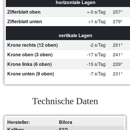
horizontale Lagen
Zifferblatt oben
+-0 s/Tag
257°
Zifferblatt unten
+1 s/Tag
279°
vertikale Lagen
Krone rechts (12 oben)
-2 s/Tag
251°
Krone oben (3 oben)
-17 s/Tag
241°
Krone links (6 oben)
-15 s/Tag
229°
Krone unten (9 oben)
-7 s/Tag
231°
Technische Daten
Hersteller:
Bifora
Kaliber:
52/2