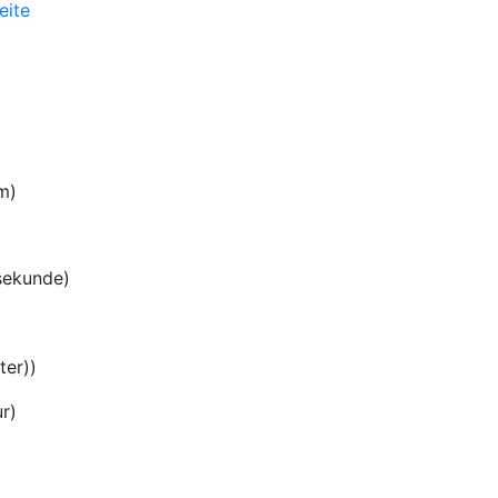
m)
sekunde)
)
ter))
r)