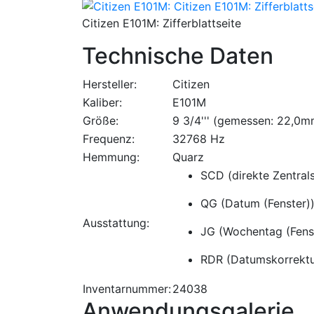
Citizen E101M: Zifferblattseite
Technische Daten
Hersteller:
Citizen
Kaliber:
E101M
Größe:
9 3/4''' (gemessen: 22,0m
Frequenz:
32768 Hz
Hemmung:
Quarz
SCD (direkte Zentral
QG (Datum (Fenster)
Ausstattung:
JG (Wochentag (Fens
RDR (Datumskorrektu
Inventarnummer:
24038
Anwendungsgalerie