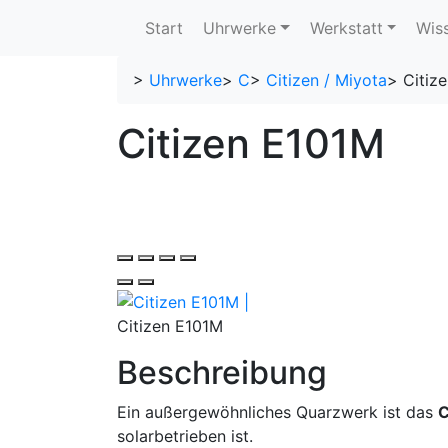
Start
Uhrwerke
Werkstatt
Wis
>
Uhrwerke
>
C
>
Citizen / Miyota
>
Citiz
Citizen E101M
Citizen E101M
Beschreibung
Ein außergewöhnliches Quarzwerk ist das
C
solarbetrieben ist.