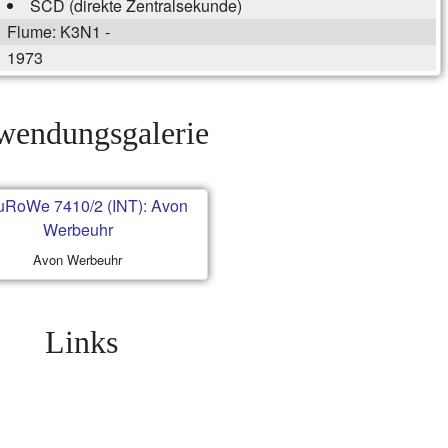
SCD (direkte Zentralsekunde)
Flume: K3N1 -
1973
endungsgalerie
Avon Werbeuhr
Links