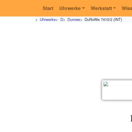
Start
Uhrwerke
Werkstatt
Wis
>
Uhrwerke
>
D
>
Durowe
>
DuRoWe 7410/2 (INT)