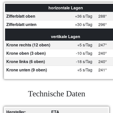
horizontale Lagen
Zifferblatt oben
+36 s/Tag
288°
Zifferblatt unten
+30 s/Tag
296°
vertikale Lagen
Krone rechts (12 oben)
+5 s/Tag
247°
Krone oben (3 oben)
-10 s/Tag
240°
Krone links (6 oben)
-18 s/Tag
240°
Krone unten (9 oben)
+5 s/Tag
241°
Technische Daten
Hersteller:
ETA