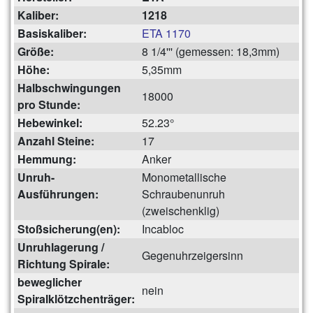
Kaliber:
1218
Basiskaliber:
ETA 1170
Größe:
8 1/4''' (gemessen: 18,3mm)
Höhe:
5,35mm
Halbschwingungen
18000
pro Stunde:
Hebewinkel:
52.23°
Anzahl Steine:
17
Hemmung:
Anker
Unruh-
Monometallische
Ausführungen:
Schraubenunruh
(zweischenklig)
Stoßsicherung(en):
Incabloc
Unruhlagerung /
Gegenuhrzeigersinn
Richtung Spirale:
beweglicher
nein
Spiralklötzchenträger: