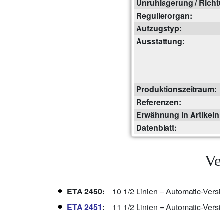
Unruhlagerung / Richt
Regulierorgan:
Aufzugstyp:
Ausstattung:
Produktionszeitraum:
Referenzen:
Erwähnung in Artikeln 
Datenblatt:
Ve
ETA 2450:
10 1/2 Linien = Automatic-Ver
ETA 2451
:
11 1/2 Linien = Automatic-Ver