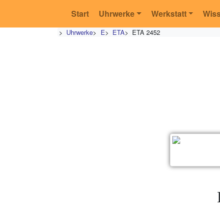
Start
Uhrwerke
Werkstatt
Wis
>
Uhrwerke
>
E
>
ETA
>
ETA 2452