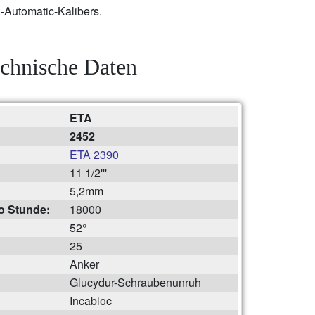
-Automatic-Kalibers.
chnische Daten
ETA
2452
ETA 2390
11 1/2'''
5,2mm
o Stunde:
18000
52°
25
Anker
Glucydur-Schraubenunruh
Incabloc