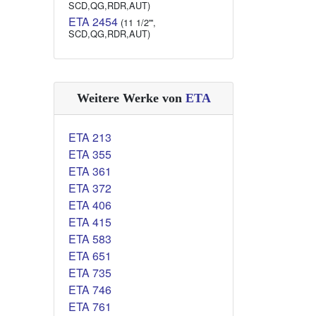
SCD,QG,RDR,AUT)
ETA 2454
(11 1/2''',
SCD,QG,RDR,AUT)
Weitere Werke von
ETA
ETA 213
ETA 355
ETA 361
ETA 372
ETA 406
ETA 415
ETA 583
ETA 651
ETA 735
ETA 746
ETA 761