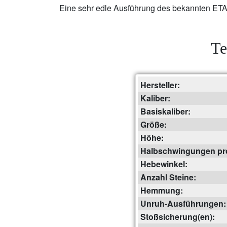
Eine sehr edle Ausführung des bekannten ETA
Te
Hersteller:
Kaliber:
Basiskaliber:
Größe:
Höhe:
Halbschwingungen pr
Hebewinkel:
Anzahl Steine:
Hemmung:
Unruh-Ausführungen:
Stoßsicherung(en):