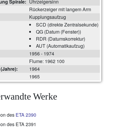
ung Spirale:
Uhrzeigersinn
Rückerzeiger mit langem Arm
Kupplungsaufzug
SCD (direkte Zentralsekunde)
QG (Datum (Fenster))
RDR (Datumskorrektur)
AUT (Automatikaufzug)
1956 - 1974
Flume: 1962 100
(Jahre):
1964
1965
rwandte Werke
sion des
ETA 2390
sion des ETA 2391