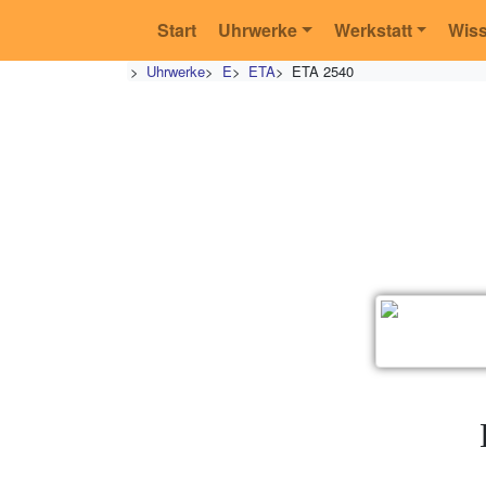
Start
Uhrwerke
Werkstatt
Wis
>
Uhrwerke
>
E
>
ETA
>
ETA 2540