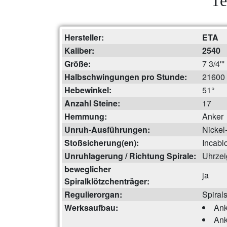
Te
Hersteller:
ETA
Kaliber:
2540
Größe:
7 3/4'''
Halbschwingungen pro Stunde:
21600
Hebewinkel:
51°
Anzahl Steine:
17
Hemmung:
Anker
Unruh-Ausführungen:
Nickel
Stoßsicherung(en):
Incabl
Unruhlagerung / Richtung Spirale:
Uhrzei
beweglicher
ja
Spiralklötzchenträger:
Regulierorgan:
Spiral
Werksaufbau:
Ank
Ank