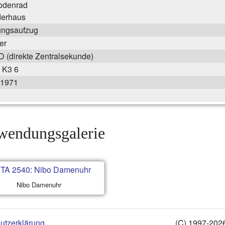
odenrad
erhaus
ungsaufzug
er
 (direkte Zentralsekunde)
 K3 6
 1971
endungsgalerie
Nibo Damenuhr
utzerklärung
(C) 1997-202