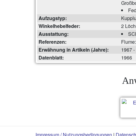
Großb
Fed
Aufzugstyp:
Kuppl
Winkelhebelfeder:
2 Löch
Ausstattung:
SCD
Referenzen:
Flume:
Erwähnung in Artikeln (Jahre):
1967 -
Datenblatt:
1966
Anw
Impressum / Nutzungsbedingungen
|
Datensch