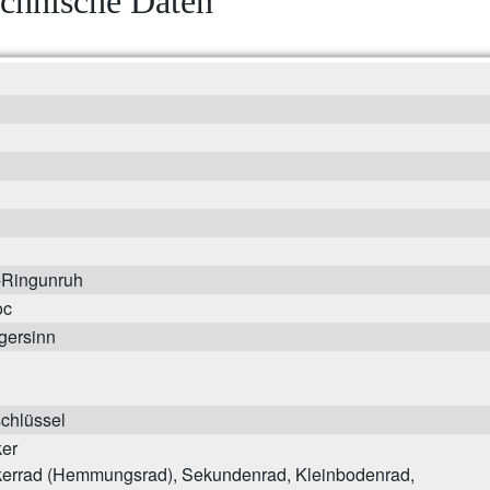
chnische Daten
-Ringunruh
oc
gersinn
schlüssel
er
errad (Hemmungsrad), Sekundenrad, Kleinbodenrad,