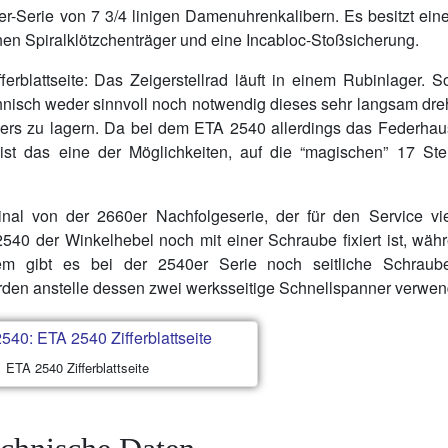
Serie von 7 3/4 linigen Damenuhrenkalibern. Es besitzt eine
en Spiralklötzchenträger und eine Incabloc-Stoßsicherung.
ferblattseite: Das Zeigerstellrad läuft in einem Rubinlager. 
echnisch weder sinnvoll noch notwendig dieses sehr langsam dr
ders zu lagern. Da bei dem ETA 2540 allerdings das Federhau
r), ist das eine der Möglichkeiten, auf die “magischen” 17 St
al von der 2660er Nachfolgeserie, der für den Service viel
2540 der Winkelhebel noch mit einer Schraube fixiert ist, wäh
em gibt es bei der 2540er Serie noch seitliche Schraub
werden anstelle dessen zwei werksseitige Schnellspanner verwen
ETA 2540 Zifferblattseite