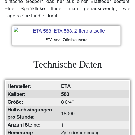
einfache Gesperr, das nur aus einer Blattfeder besteht.
Eine Sperrklinke findet man genausowenig, wie
Lagersteine für die Unruh.
ETA 583: Zifferblattseite
Technische Daten
Hersteller:
ETA
Kaliber:
583
Größe:
8 3/4'''
Halbschwingungen
18000
pro Stunde:
Anzahl Steine:
1
Hemmung:
Zylinderhemmung