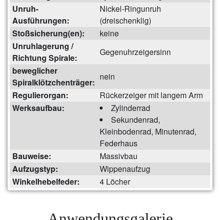
Unruh-
Nickel-Ringunruh
Ausführungen:
(dreischenklig)
Stoßsicherung(en):
keine
Unruhlagerung /
Gegenuhrzeigersinn
Richtung Spirale:
beweglicher
nein
Spiralklötzchenträger:
Regulierorgan:
Rückerzeiger mit langem Arm
Werksaufbau:
Zylinderrad
Sekundenrad,
Kleinbodenrad, Minutenrad,
Federhaus
Bauweise:
Massivbau
Aufzugstyp:
Wippenaufzug
Winkelhebelfeder:
4 Löcher
Anwendungsgalerie