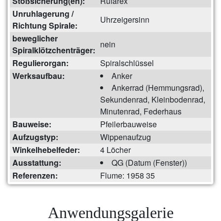
Stoßsicherung(en):
Rufarex
Unruhlagerung /
Uhrzeigersinn
Richtung Spirale:
beweglicher
nein
Spiralklötzchenträger:
Regulierorgan:
Spiralschlüssel
Werksaufbau:
Anker
Ankerrad (Hemmungsrad),
Sekundenrad, Kleinbodenrad,
Minutenrad, Federhaus
Bauweise:
Pfeilerbauweise
Aufzugstyp:
Wippenaufzug
Winkelhebelfeder:
4 Löcher
Ausstattung:
QG (Datum (Fenster))
Referenzen:
Flume: 1958 35
Anwendungsgalerie