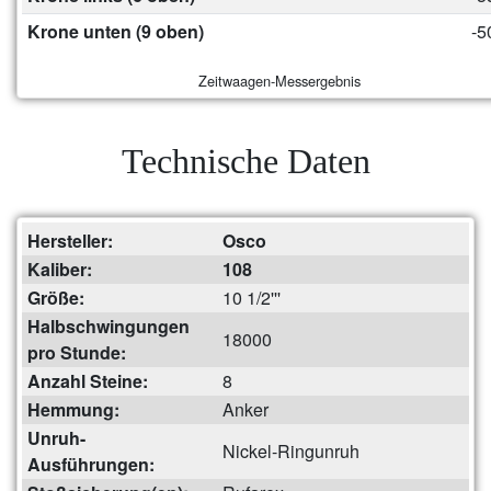
Krone unten (9 oben)
-5
Zeitwaagen-Messergebnis
Technische Daten
Hersteller:
Osco
Kaliber:
108
Größe:
10 1/2'''
Halbschwingungen
18000
pro Stunde:
Anzahl Steine:
8
Hemmung:
Anker
Unruh-
Nickel-Ringunruh
Ausführungen: