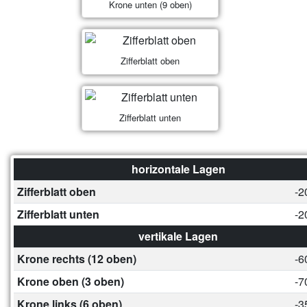
Krone unten (9 oben)
Zifferblatt oben
Zifferblatt unten
horizontale Lagen
Zifferblatt oben
-2
Zifferblatt unten
-2
vertikale Lagen
Krone rechts (12 oben)
-6
Krone oben (3 oben)
-7
Krone links (6 oben)
-3