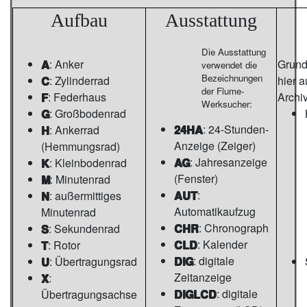
Aufbau
Ausstattung
Die Ausstattung
A
: Anker
Grunds
verwendet die
Bezeichnungen
C
: Zylinderrad
hier 
der Flume-
F
: Federhaus
Archi
Werksucher:
G
: Großbodenrad
24HA
: 24-Stunden-
H
: Ankerrad
Anzeige (Zeiger)
(Hemmungsrad)
AG
: Jahresanzeige
K
: Kleinbodenrad
(Fenster)
M
: Minutenrad
AUT
:
N
: außermittiges
Automatikaufzug
Minutenrad
CHR
: Chronograph
S
: Sekundenrad
CLD
: Kalender
T
: Rotor
DIG
: digitale
U
: Übertragungsrad
Zeitanzeige
X
:
DIGLCD
: digitale
Übertragungsachse