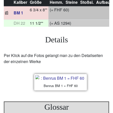
Kaliber
Größe
Hemm.
Steine
Stoßsi.
Aufbau
6 3/4 x 8'''
(= FHF 60)
📰
BM 1
DH 22
11 1/2'''
(= AS 1294)
Details
Per Klick auf die Fotos gelangt man zu den Detailseiten
der einzelnen Werke
Benrus BM 1 = FHF 60
Glossar