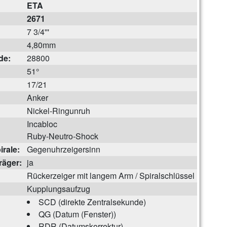
ETA
2671
7 3/4'''
4,80mm
de:
28800
51°
17/21
Anker
Nickel-Ringunruh
Incabloc
Ruby-Neutro-Shock
rale:
Gegenuhrzeigersinn
räger:
ja
Rückerzeiger mit langem Arm / Spiralschlüssel
Kupplungsaufzug
SCD (direkte Zentralsekunde)
QG (Datum (Fenster))
RDR (Datumskorrektur)