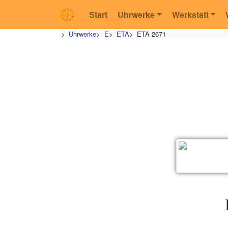
Start
Uhrwerke
Werkstatt
>
Uhrwerke
>
E
>
ETA
>
ETA 2671